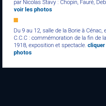
par Nicolas Stavy : Chopin, Fauré, De
voir les photos
Du 9 au 12, salle de la Borie à Cénac, 
C.C.C ​: commémoration de la fin de l
1918, exposition et spectacle.
cliquer
photos