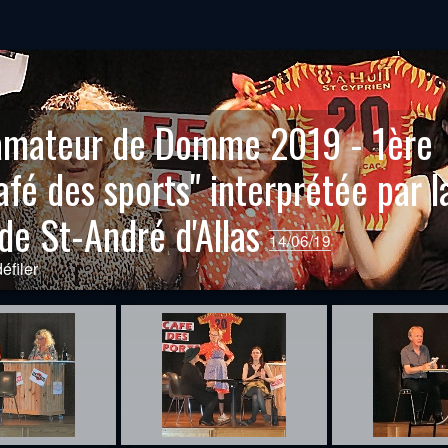
e amateur de Domme 2019 - 1ère
Café des sports" interprétée par l
 de St-André d'Allas
14/06/19
éfiler