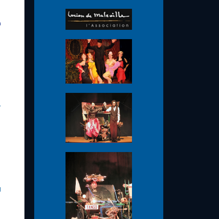
a
r
I