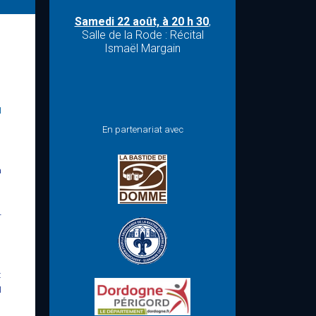
Samedi 22 août, à 20 h 30
,
Salle de la Rode : Récital
Ismaël Margain
I
En partenariat avec
a
-
:
I