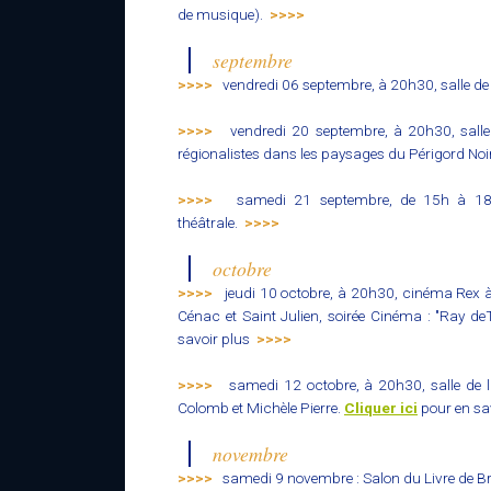
de musique).
>>>>
septembre
>>>>
vendredi 06 septembre, à 20h30, salle de
>>>>
vendredi 20 septembre, à 20h30, salle
régionalistes dans les paysages du Périgord Noi
>>>>
samedi 21 septembre, de 15h à 18h
théâtrale.
>>>>
octobre
>>>>
jeudi 10 octobre, à 20h30, cinéma Rex à 
Cénac et Saint Julien, soirée Cinéma : "Ray d
savoir plus
>>>>
>>>>
samedi 12 octobre, à 20h30, salle de la
Colomb et Michèle Pierre.
Cliquer ici
pour en sa
novembre
>>>>
samedi 9 novembre : Salon du Livre de Bri