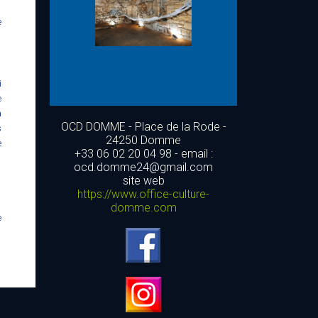
e
i
e
a
OCD DOMME - Place de la Rode -
s
24250 Domme
e
+33 06 02 20 04 98 - email :
ocd.domme24@gmail.com
site web
https://www.office-culture-
domme.com
e