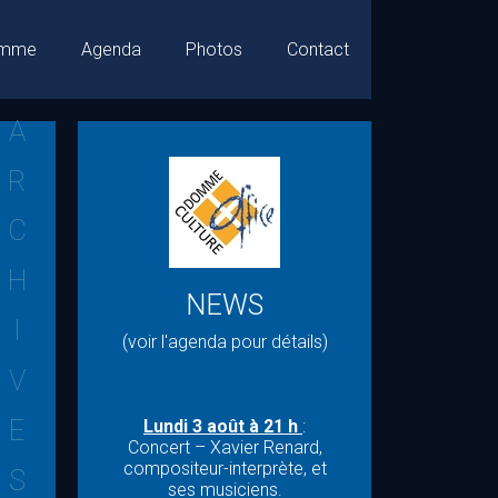
mme
Agenda
Photos
Contact
A
R
C
H
NEWS
I
(voir l'agenda pour détails)
V
E
Lundi 3 août à 21 h
:
Concert – Xavier Renard,
compositeur-interprète, et
S
ses musiciens.