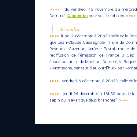
>>>>
du vendredi 15 novembre au mercredi 
Domme".
Cliquer ici
pour voir les photos
>>>>
décembre
>>>>
lundi 2 décembre à 20h30 salle de la Rode
que Jean-Claude Cassagnole, maire de Domme
Beynac-et-Cazenac, Jerôme Peyrat, maire de l
rediffusion de l’émission de France 3 Cap
époustouflantes de Montfort, Domme, la Roque-
« Montaigne, penseur d’aujourd’hui » par Romain
>>>>
vendredi 6 décembre, à 20h30, salle de l
>>>>
jeudi 26 décembre à 16h30 salle de la R
sapin qui n'avait que deux branches"
>>>>