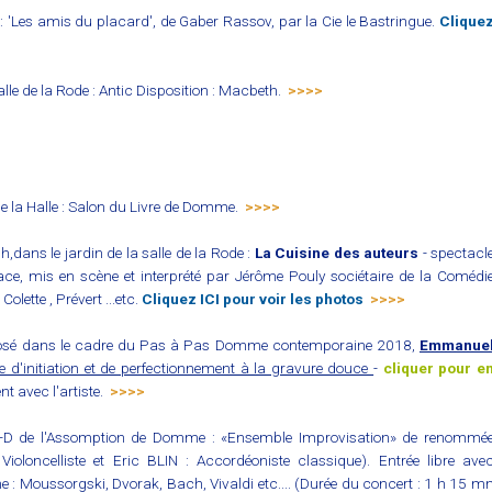
e : 'Les amis du placard', de Gaber Rassov, par la Cie le Bastringue.
Clique
salle de la Rode : Antic Disposition : Macbeth.
>>>>
 la Halle : Salon du Livre de Domme.
>>>>
,dans le jardin de la salle de la Rode :
La Cuisine des auteurs
- spectacl
ce, mis en scène et interprété par Jérôme Pouly sociétaire de la Comédi
olette , Prévert ...etc.
Cliquez ICI pour voir les photos
>>>>
xposé dans le cadre du Pas à Pas Domme contemporaine 2018,
Emmanue
e d'initiation et de perfectionnement à la gravure douce
-
cliquer pour e
t avec l'artiste.
>>>>
 N-D de l'Assomption de Domme : «Ensemble Improvisation» de renommé
oloncelliste et Eric BLIN : Accordéoniste classique). Entrée libre ave
 : Moussorgski, Dvorak, Bach, Vivaldi etc.... (Durée du concert : 1 h 15 m