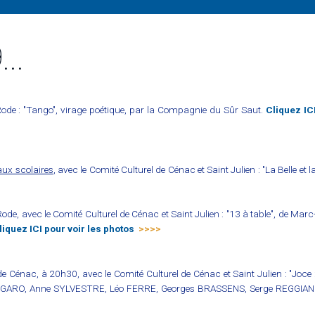
..
ode : "Tango", virage poétique, par la Compagnie du Sûr Saut.
Cliquez IC
aux scolaires
, avec le Comité Culturel de Cénac et Saint Julien : "La Belle et l
ode, avec le Comité Culturel de Cénac et Saint Julien : "13 à table", de Marc
liquez ICI pour voir les photos
>>>>
de Cénac, à 20h30, avec le Comité Culturel de Cénac et Saint Julien : "Joce 
OUGARO, Anne SYLVESTRE, Léo FERRE, Georges BRASSENS, Serge REGGIAN