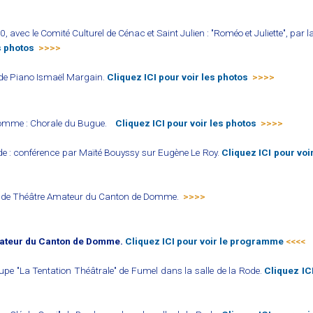
, avec le Comité Culturel de Cénac et Saint Julien : "Roméo et Juliette", par l
s photos
>>>>
l de Piano Ismaël Margain.
Cliquez ICI pour voir les photos
>>>>
 Domme : Chorale du Bugue.
Cliquez ICI pour voir les photos
>>>>
de : conférence par Maïté Bouyssy sur Eugène Le Roy.
Cliquez ICI pour voi
val de Théâtre Amateur du Canton de Domme.
>>>>
mateur du Canton de Domme.
Cliquez ICI pour voir le programme
<<<<
upe "La Tentation Théâtrale" de Fumel dans la salle de la Rode.
Cliquez IC