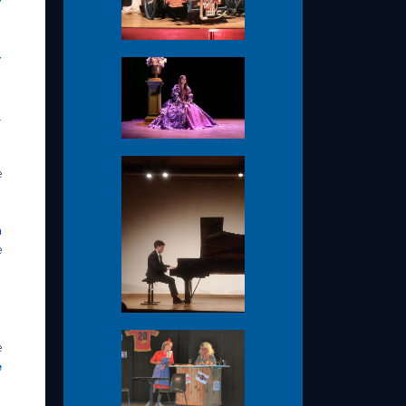
r
r
.
e
a
e
e
e