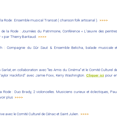
 la Rode : Ensemble musical Transat ( chanson folk artisanal ).
>>>>
 de la Rode : Journées du Patrimoine, Conférence « L'œuvre des peintre
r » par Thierry Baritaud.
>>>>
 : Compagnie du Sûr Saut & Ensemble Belicha, balade musicale e
Sarlat, en collaboration avec "les Amis du Cinéma" et le Comité Culturel d
eTaylor Hackford" avec Jamie Foxx, Kerry Washington.
Cliquer ici
pour e
 Rode : Duo Brady, 2 violoncelles. Musiciens curieux et éclectiques, Pau
voir plus
>>>>
ve avec le Comité Culturel de Cénac et Saint Julien.
>>>>