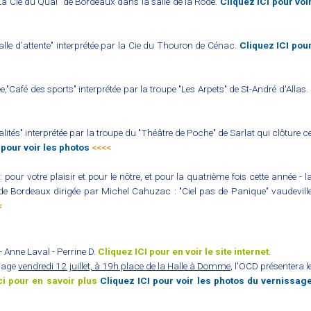
La Clé du Quai" de Bordeaux dans la salle de la Rode.
Cliquez ICI pour voi
Salle d'attente" interprétée par la Cie du Thouron de Cénac.
Cliquez ICI pou
,"Café des sports" interprétée par la troupe "Les Arpets" de St-André d'Allas. 
alités" interprétée par la troupe du "Théâtre de Poche" de Sarlat qui clôture c
 pour voir les photos
<<<<
pour votre plaisir et pour le nôtre, et pour la quatrième fois cette année - l
e Bordeaux dirigée par Michel Cahuzac : "Ciel pas de Panique" vaudevill
<
 Anne Laval - Perrine D.
Cliquez ICI pour en voir le site internet
.
ssage
vendredi 12 juillet, à 19h place de la Halle à Domme
, l'OCD présentera l
ci pour en savoir plus
Cliquez ICI pour voir les photos du vernissag