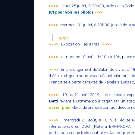
>>>>
jeudi 25 juillet, à 20h30, salle de la Rod
ICI pour voir les photos
<<<<
>>>>
mercredi 31 juillet, à 20h30, jardin de la 
août
>>>>
Exposition Pas à Pas.
>>>>
>>>>
dimanche 18 août, de 10h à 18h, place de
>>>>
En prolongement du Salon du Livre : à 18h
théâtral et gourmand avec dégustation sur pla
Française à partir de textes de Rabelais, Balzac, C
>>>>
19 au 21 août 2019, l'artiste ayant e
Gatti
revient à Domme pour organiser un
stag
savoir plus
Merci de prendre contact directemen
>>>>
mercredi 21 août, à 18 h, à l'église
internationale en DUO (Natalia ERMAKOVA : Vi
participation aux frais souhaitée. Au programme