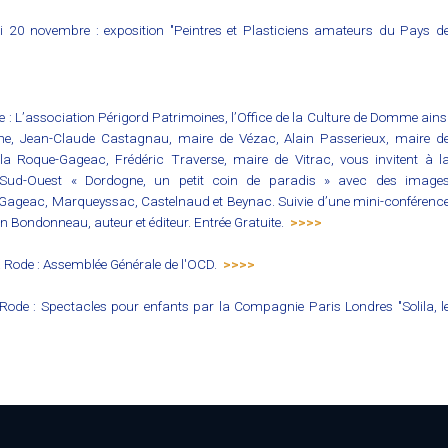
20 novembre : exposition "Peintres et Plasticiens amateurs du Pays d
 : L’association Périgord Patrimoines, l’Office de la Culture de Domme ains
, Jean-Claude Castagnau, maire de Vézac, Alain Passerieux, maire d
a Roque-Gageac, Frédéric Traverse, maire de Vitrac, vous invitent à l
 Sud-Ouest « Dordogne, un petit coin de paradis » avec des image
Gageac, Marqueyssac, Castelnaud et Beynac. Suivie d’une mini-conférenc
 Bondonneau, auteur et éditeur. Entrée Gratuite.
>>>>
a Rode : Assemblée Générale de l'OCD.
>>>>
ode : Spectacles pour enfants par la Compagnie Paris Londres "Solila, l