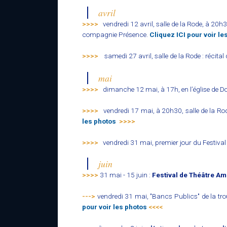
avril
>>>>
vendredi 12 avril, salle de la Rode, à 20h30
compagnie Présence.
Cliquez ICI pour voir le
>>>>
samedi 27 avril, salle de la Rode : récita
mai
>>>>
dimanche 12 mai, à 17h, en l’église de
>>>>
vendredi 17 mai, à 20h30, salle de la Ro
les photos
>>>>
>>>>
vendredi 31 mai, premier jour du Festi
juin
>>>>
31 mai - 15 juin :
Festival de Théâtre A
--->
vendredi 31 mai, "Bancs Publics" de la tro
pour voir les photos
<<<<