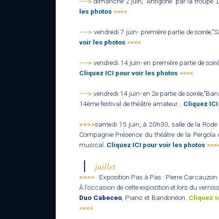
--->
dimanche 2 juin, "Antigone" par la troupe "
les photos
<<<<
--->
vendredi 7 juin- première partie de soirée,"
voir les photos
<<<<
--->
vendredi 14 juin- en première partie de soirée
Cliquez ICI pour voir les photos
<<<<
--->
vendredi 14 juin- en 2e partie de soirée,"Ban
14ème festival de théâtre amateur. .
Cliquez ICI
>>>>
samedi 15 juin, à 20h30, salle de la Rode : 
Compagnie Présence du théâtre de la Pergola d
musical.
Cliquez ICI pour voir les photos
<<<
juillet
>>>>
Exposition Pas à Pas : Pierre Carcauzon -
À l'occasion de cette exposition et lors du verni
Duo Cabeceo
, Piano et Bandonéon.
Cliquez i
<<<<