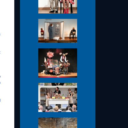
s
t
e
n
l