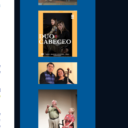
z
e
e
l
n
e
c
n