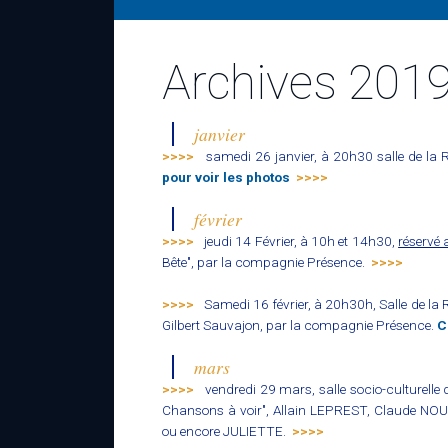
Archives 2019.
janvier
>>>>
samedi 26 janvier, à 20h30 salle de la R
pour voir les photos
>>>>
février
>>>>
jeudi 14 Février, à 10h et 14h30,
réservé 
Bête", par la compagnie Présence.
>>>>
>>>>
Samedi 16 février, à 20h30h, Salle de la R
Gilbert Sauvajon, par la compagnie Présence.
C
mars
>>>>
vendredi 29 mars, salle socio-culturelle 
Chansons à voir", Allain LEPREST, Claude N
ou encore JULIETTE.
>>>>